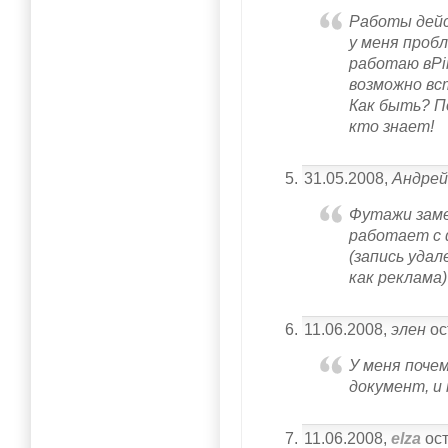
Работы дейс
у меня пробл
работаю вPin
возможно вс
Как быть? П
кто знает!
31.05.2008,
Андре
Футажи заме
работает с 
(запись уда
как реклама)
11.06.2008,
элен
ос
У меня поче
документ, и 
11.06.2008,
elza
ост