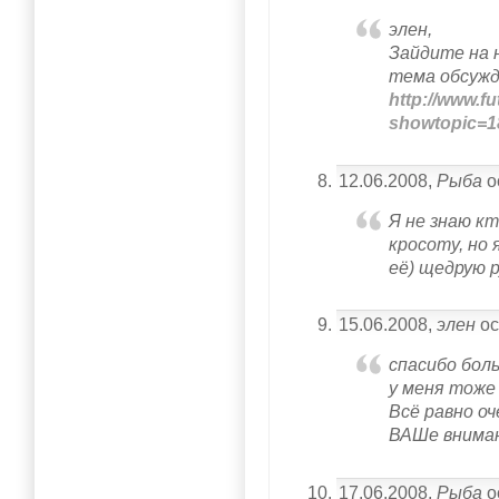
элен,
Зайдите на 
тема обсужд
http://www.fu
showtopic=1
12.06.2008,
Рыба
о
Я не знаю к
кросоту, но 
её) щедрую р
15.06.2008,
элен
ос
спасибо бол
у меня тоже
Всё равно оч
ВАШе внима
17.06.2008,
Рыба
о