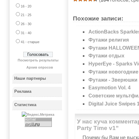
16 - 20
21 - 25
Похожие записи:
26 - 30
ActionBacks Sparkle
31 - 40
Футажи религия
41 - старше
Футажи HALLOWEE
Футажи отдых
Посмотреть результаты
HyperEye - Sparks Vi
Архив опросов
Футажи новогодние
Наши партнеры
Футажи - Зверюшки
Easymotion Vol. 4
Реклама
Советские мультф
Digital Juice Swipes 
Статистика
У нас куча коммента
Party Time v1”
Почему бы Вам не выска