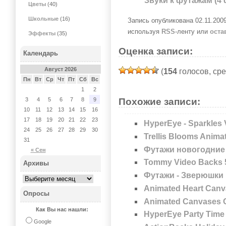
Звуки к футажам (4 
Цветы
(40)
Школьные
(16)
Запись опубликована 02.11.200
используя
RSS
-ленту или
оста
Эффекты
(35)
Оценка записи:
Календарь
Август 2026
(
154
голосов, ср
Пн
Вт
Ср
Чт
Пт
Сб
Вс
1
2
Похожие записи:
3
4
5
6
7
8
9
10
11
12
13
14
15
16
17
18
19
20
21
22
23
HyperEye - Sparkles
24
25
26
27
28
29
30
Trellis Blooms Anim
31
Футажи новогодние
« Сен
Tommy Video Backs 
Архивы
Футажи - Зверюшки
Animated Heart Can
Опросы
Animated Canvases Co
Как Вы нас нашли:
HyperEye Party Time
Google