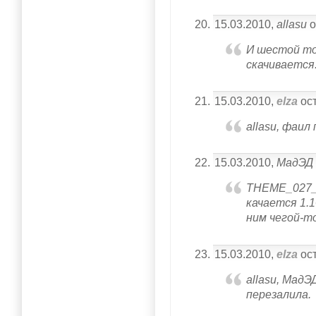
15.03.2010,
allasu
о
И шестой то
скачивается
15.03.2010,
elza
ост
allasu, фаил
15.03.2010,
МадЭД
THEME_027_S
качается 1.1
ним чегой-т
15.03.2010,
elza
ост
allasu, Мад
перезалила.