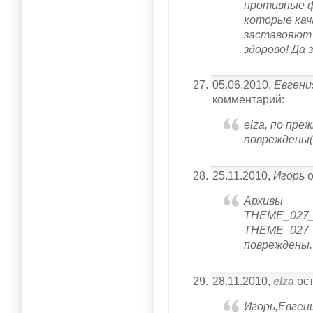
противные 
которые кач
заставояют
здорово! Да з
05.06.2010,
Евгени
комментарий:
elza, по пре
повреждены((
25.11.2010,
Игорь
о
Архивы
THEME_027_
THEME_027_
повреждены.
28.11.2010,
elza
ост
Игорь,Евген