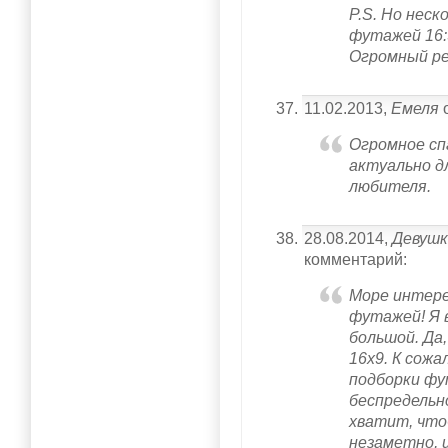
P.S. Но неск
футажей 16:9
Огромный ре
11.02.2013,
Емеля
о
Огромное спас
актуально д
любителя.
28.08.2014,
Девушк
комментарий:
Море интере
футажей! Я 
большой. Да
16х9. К сож
подборки фу
беспредельн
хватит, что
незаметно, и