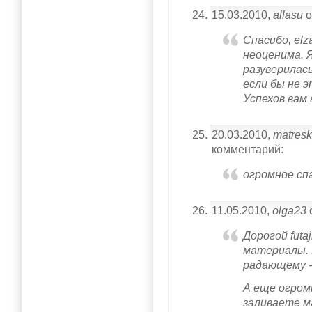
15.03.2010,
allasu
о
Спасибо, el
неоценима. 
разуверилас
если бы не 
Успехов вам 
20.03.2010,
matres
комментарий:
огромное сп
11.05.2010,
olga23
Дорогой futaj
материалы. 
радающему - 
А еще огром
заливаете м