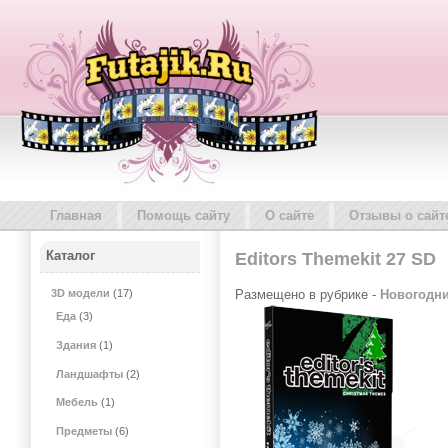
Главная
Помощь сайту
О сайте
Отзывы о сайт
Каталог
Editors Themekit 27 SD
Размещено в рубрике -
Новогодн
3D модели
(17)
Еда
(3)
Здания
(1)
Ландшафты
(2)
Мебель
(1)
Предметы
(6)